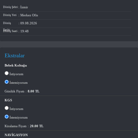
: İzmir
Dönüş Şehri
: Merkez Ofis
Dönüş Yeri
: 09.08.2026
Dönüş
Tarihi
: 19:48
Dönüş Saati
Ekstralar
Bebek Koltuğu
İstiyorum
İstemiyorum
Günlük Fiyatı
:
8.00 TL
KGS
İstiyorum
İstemiyorum
Kiralama Fiyatı
:
20.00 TL
NAVİGASYON