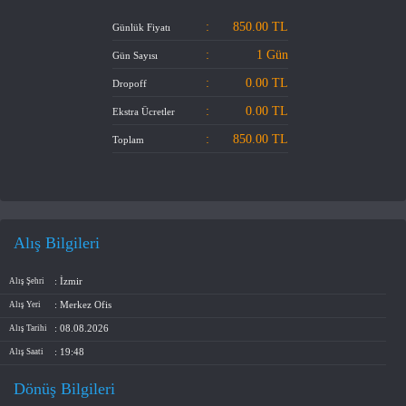
HAKKIMIZDA
:
850.00
TL
Günlük Fiyatı
İLETİŞİM
:
1 Gün
Gün Sayısı
:
0.00 TL
Dropoff
:
0.00
TL
Ekstra Ücretler
:
850.00
TL
Toplam
Alış Bilgileri
: İzmir
Alış Şehri
: Merkez Ofis
Alış Yeri
: 08.08.2026
Alış Tarihi
: 19:48
Alış Saati
Dönüş Bilgileri