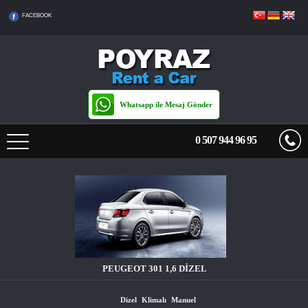
FACEBOOK
Whatsapp ile Mesaj Gönder
0 507 944 96 95
ANASAYFA
FİYAT LİSTESİ
TRANSFER
PEUGEOT 301 1,6 DİZEL
KİRALAMA KOŞULLARI
Dizel
Klimalı
Manuel