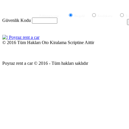
Zahlungsweise :
Bargeld
Kreditkarte
Tr
Güvenlik Kodu
© 2016 Tüm Hakları Oto Kiralama Scriptine Aittir
Bu site, Sahin Diktepe tarafından Rent A Car Pro Paket Sistemi ile
hazırlanmıştır.
Poyraz rent a car © 2016 - Tüm hakları saklıdır