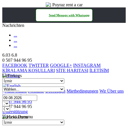
Send Message with Whatsapp
Nachrichten
...
...
...
6.03
6.8
0 507 944 96 95
FACEBOOK
TWITTER
GOOGLE+
INSTAGRAM
KİRALAMA KOŞULLARI
SİTE HARITASI
İLETİŞİM
Lieferungs
Nach Hause
Preisliste
Übertragen
Mietbedingungen
Wir Über uns
Kommunikation
0 507 944 96 95
0 507 944 96 95
Unterstützung
Zurückkehren