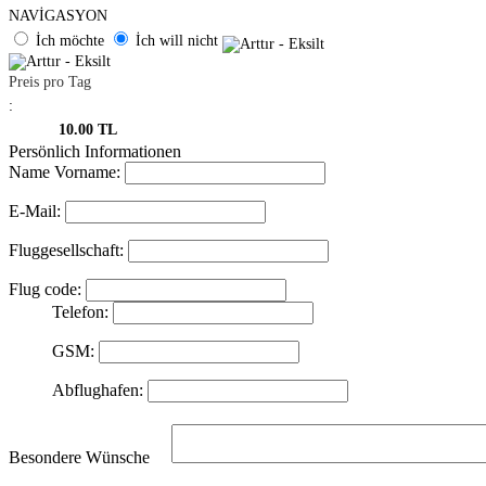
NAVİGASYON
İch möchte
İch will nicht
Preis pro Tag
:
10.00 TL
Persönlich Informationen
Name Vorname
:
E-Mail
:
Fluggesellschaft
:
Flug code
:
Telefon
:
GSM
:
Abflughafen
:
Besondere Wünsche