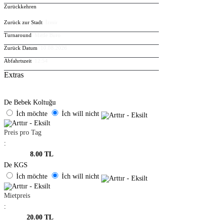
Zurückkehren
Zurück zur Stadt
: İzmir
Turnaround
: Mittle Buro
Zurück Datum
: 10.08.2026
Abfahrtszeit
: 12:54
Extras
De Bebek Koltuğu
İch möchte
İch will nicht
Preis pro Tag
:
8.00 TL
De KGS
İch möchte
İch will nicht
Mietpreis
:
20.00 TL