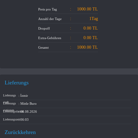
WIR ÜBER UNS
:
1000.00
TL
Preis pro Tag
KOMMUNIKATION
:
1Tag
Anzahl der Tage
:
0.00 TL
Dropoff
:
0.00
TL
Extra-Gebühren
:
1000.00
TL
Gesamt
Lieferungs
: İzmir
Lieferungs
stadt
: Mittle Buro
Lieferungs
stationen
: 08.08.2026
Lieferungsdatum
: 06:03
Lieferungszeit
Zurückkehren