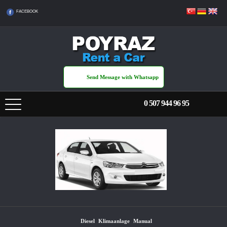
FACEBOOK
Send Message with Whatsapp
0 507 944 96 95
NACH HAUSE
PREISLISTE
ÜBERTRAGEN
MIETBEDINGUNGEN
Diesel
Klimaanlage
Manual