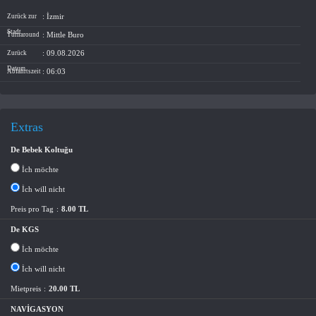
: İzmir
Zurück zur
Stadt
: Mittle Buro
Turnaround
: 09.08.2026
Zurück
Datum
: 06:03
Abfahrtszeit
Extras
De Bebek Koltuğu
İch möchte
İch will nicht
Preis pro Tag
:
8.00 TL
De KGS
İch möchte
İch will nicht
Mietpreis
:
20.00 TL
NAVİGASYON